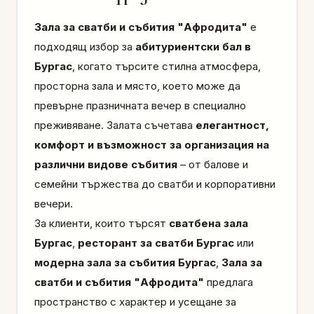
Зала за сватби и събития "Афродита"
е
подходящ избор за
абитуриентски бал в
Бургас
, когато търсите стилна атмосфера,
просторна зала и място, което може да
превърне празничната вечер в специално
преживяване. Залата съчетава
елегантност,
комфорт и възможност за организация на
различни видове събития
– от балове и
семейни тържества до сватби и корпоративни
вечери.
За клиенти, които търсят
сватбена зала
Бургас
,
ресторант за сватби Бургас
или
модерна зала за събития Бургас
,
Зала за
сватби и събития "Афродита"
предлага
пространство с характер и усещане за