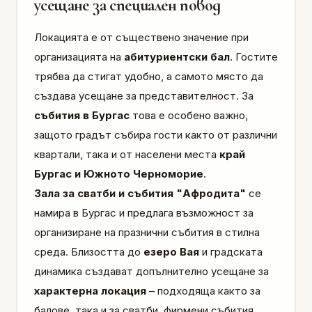
усещане за специален повод
Локацията е от съществено значение при
организацията на
абитуриентски бал
. Гостите
трябва да стигат удобно, а самото място да
създава усещане за представителност. За
събития в Бургас
това е особено важно,
защото градът събира гости както от различни
квартали, така и от населени места
край
Бургас и Южното Черноморие
.
Зала за сватби и събития "Афродита"
се
намира в Бургас и предлага възможност за
организиране на празнични събития в стилна
среда. Близостта до
езеро Вая
и градската
динамика създават допълнително усещане за
характерна локация
– подходяща както за
балове, така и за сватби, фирмени събития,