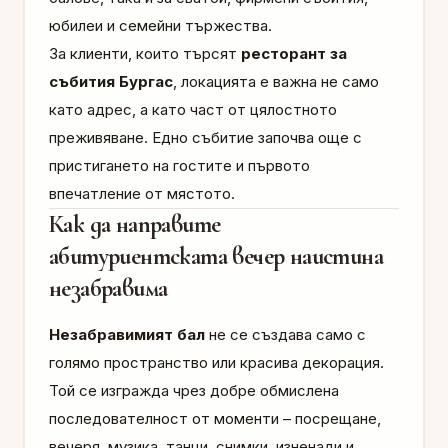
юбилеи и семейни тържества.
За клиенти, които търсят
ресторант за
събития Бургас
, локацията е важна не само
като адрес, а като част от цялостното
преживяване. Едно събитие започва още с
пристигането на гостите и първото
впечатление от мястото.
Как да направите
абитуриентската вечер наистина
незабравима
Незабравимият бал
не се създава само с
голямо пространство или красива декорация.
Той се изгражда чрез добре обмислена
последователност от моменти – посрещане,
вечеря, музика, танци, снимки, изненади и