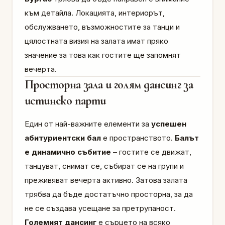
към детайла. Локацията, интериорът,
обслужването, възможностите за танци и
цялостната визия на залата имат пряко
значение за това как гостите ще запомнят
вечерта.
Просторна зала и голям дансинг за
истинско парти
Един от най-важните елементи за
успешен
абитуриентски бал
е пространството.
Балът
е динамично събитие
– гостите се движат,
танцуват, снимат се, събират се на групи и
преживяват вечерта активно. Затова залата
трябва да бъде достатъчно просторна, за да
не се създава усещане за претрупаност.
Големият дансинг
е сърцето на всяко