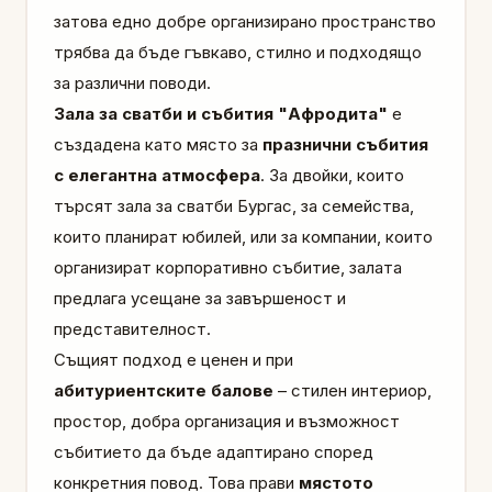
затова едно добре организирано пространство
трябва да бъде гъвкаво, стилно и подходящо
за различни поводи.
Зала за сватби и събития "Афродита"
е
създадена като място за
празнични събития
с елегантна атмосфера
. За двойки, които
търсят зала за сватби Бургас, за семейства,
които планират юбилей, или за компании, които
организират корпоративно събитие, залата
предлага усещане за завършеност и
представителност.
Същият подход е ценен и при
абитуриентските балове
– стилен интериор,
простор, добра организация и възможност
събитието да бъде адаптирано според
конкретния повод. Това прави
мястото