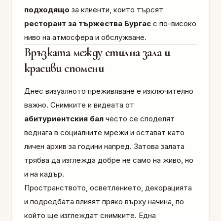
подходящо
за клиенти, които търсят
ресторант за тържества Бургас
с по-високо
ниво на атмосфера и обслужване.
Връзката между стилна зала и
красиви спомени
Днес визуалното преживяване е изключително
важно. Снимките и видеата от
абитуриентския бал
често се споделят
веднага в социалните мрежи и остават като
личен архив за години напред. Затова залата
трябва да изглежда добре не само на живо, но
и на кадър.
Пространството, осветлението, декорацията
и подредбата влияят пряко върху начина, по
който ще изглеждат снимките. Една