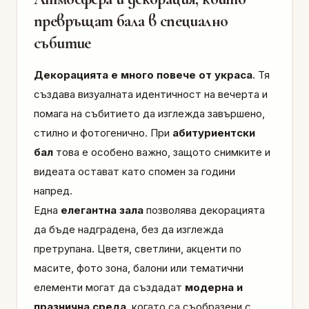
превръщат бала в специално
събитие
Декорацията е много повече от украса
. Тя
създава визуалната идентичност на вечерта и
помага на събитието да изглежда завършено,
стилно и фотогенично. При
абитуриентски
бал
това е особено важно, защото снимките и
видеата остават като спомен за години
напред.
Една
елегантна зала
позволява декорацията
да бъде надградена, без да изглежда
претрупана. Цветя, светлини, акценти по
масите, фото зона, балони или тематични
елементи могат да създадат
модерна и
празнична среда
, когато са съобразени с