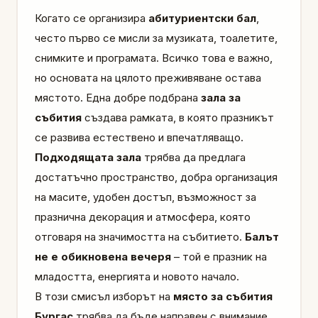
Когато се организира
абитуриентски бал
,
често първо се мисли за музиката, тоалетите,
снимките и програмата. Всичко това е важно,
но основата на цялото преживяване остава
мястото. Една добре подбрана
зала за
събития
създава рамката, в която празникът
се развива естествено и впечатляващо.
Подходящата зала
трябва да предлага
достатъчно пространство, добра организация
на масите, удобен достъп, възможност за
празнична декорация и атмосфера, която
отговаря на значимостта на събитието.
Балът
не е обикновена вечеря
– той е празник на
младостта, енергията и новото начало.
В този смисъл изборът на
място за събития
Бургас
трябва да бъде направен с внимание