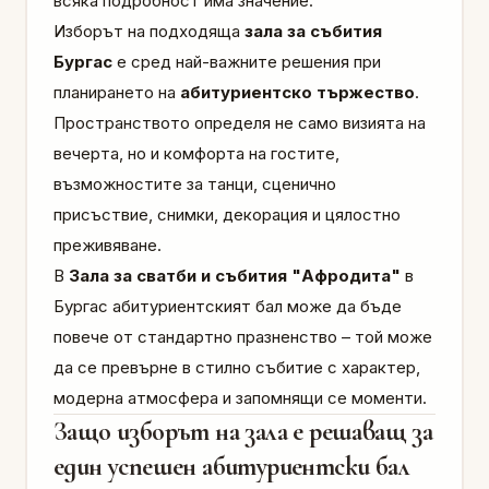
всяка подробност има значение.
Изборът на подходяща
зала за събития
Бургас
е сред най-важните решения при
планирането на
абитуриентско тържество
.
Пространството определя не само визията на
вечерта, но и комфорта на гостите,
възможностите за танци, сценично
присъствие, снимки, декорация и цялостно
преживяване.
В
Зала за сватби и събития "Афродита"
в
Бургас абитуриентският бал може да бъде
повече от стандартно празненство – той може
да се превърне в стилно събитие с характер,
модерна атмосфера и запомнящи се моменти.
Защо изборът на зала е решаващ за
един успешен абитуриентски бал