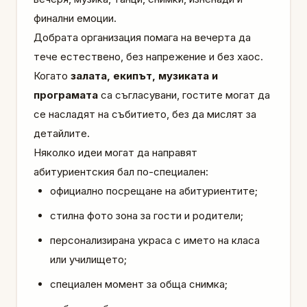
финални емоции.
Добрата организация помага на вечерта да
тече естествено, без напрежение и без хаос.
Когато
залата, екипът, музиката и
програмата
са съгласувани, гостите могат да
се насладят на събитието, без да мислят за
детайлите.
Няколко идеи могат да направят
абитуриентския бал по-специален:
официално посрещане на абитуриентите;
стилна фото зона за гости и родители;
персонализирана украса с името на класа
или училището;
специален момент за обща снимка;