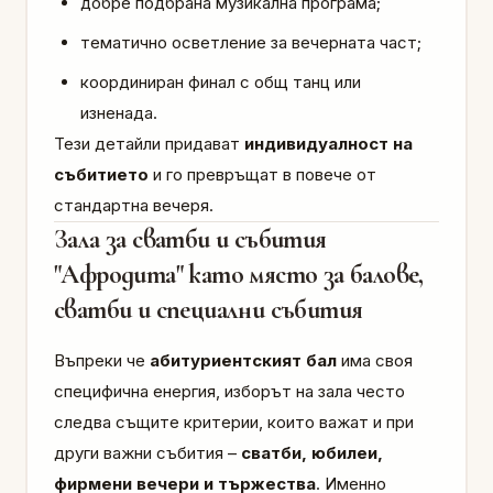
добре подбрана музикална програма;
тематично осветление за вечерната част;
координиран финал с общ танц или
изненада.
Тези детайли придават
индивидуалност на
събитието
и го превръщат в повече от
стандартна вечеря.
Зала за сватби и събития
"Афродита" като място за балове,
сватби и специални събития
Въпреки че
абитуриентският бал
има своя
специфична енергия, изборът на зала често
следва същите критерии, които важат и при
други важни събития –
сватби, юбилеи,
фирмени вечери и тържества
. Именно