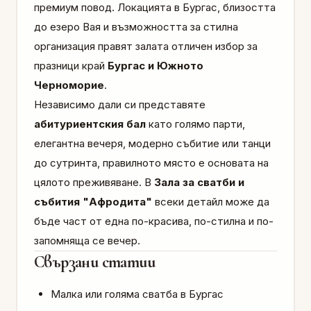
премиум повод. Локацията в Бургас, близостта
до езеро Вая и възможността за стилна
организация правят залата отличен избор за
празници край
Бургас и Южното
Черноморие
.
Независимо дали си представяте
абитуриентския бал
като голямо парти,
елегантна вечеря, модерно събитие или танци
до сутринта, правилното място е основата на
цялото преживяване. В
Зала за сватби и
събития "Афродита"
всеки детайл може да
бъде част от една по-красива, по-стилна и по-
запомняща се вечер.
Свързани статии
Малка или голяма сватба в Бургас