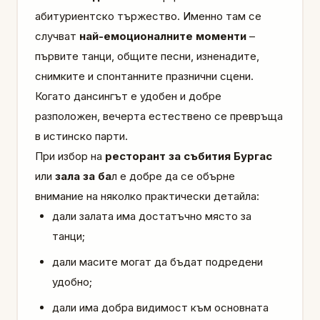
абитуриентско тържество. Именно там се
случват
най-емоционалните моменти
–
първите танци, общите песни, изненадите,
снимките и спонтанните празнични сцени.
Когато дансингът е удобен и добре
разположен, вечерта естествено се превръща
в истинско парти.
При избор на
ресторант за събития Бургас
или
зала за ба
л е добре да се обърне
внимание на няколко практически детайла:
дали залата има достатъчно място за
танци;
дали масите могат да бъдат подредени
удобно;
дали има добра видимост към основната