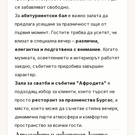
се забавляват свободно.
За
абитуриентски бал
е важно залата да
предлага усещане за празничност още от
първия момент. Гостите трябва да усетят, че
влизат в специална вечер –
различна,
елегантна и подготвена с внимание
. Когато
музиката, осветлението и интериорът работят
заедно, събитието придобива завършен
характер.
Зала за сватби и събития "Афродита"
е
подходящ избор за клиенти, които търсят не
просто
ресторант за празненства Бургас
, а
място, което може да съчетае стилна вечеря,
динамична парти атмосфера и комфортно
пространство за всички гости.
Атмосфера и декорация, които