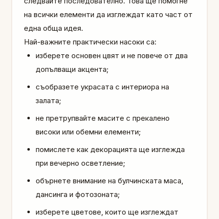
следвайте последователно. Това ще помогне
на всички елементи да изглеждат като част от
една обща идея.
Най-важните практически насоки са:
изберете основен цвят и не повече от два
допълващи акцента;
съобразете украсата с интериора на
залата;
не претрупвайте масите с прекалено
високи или обемни елементи;
помислете как декорацията ще изглежда
при вечерно осветление;
обърнете внимание на булчинската маса,
дансинга и фотозоната;
изберете цветове, които ще изглеждат