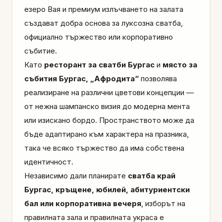
езеро Вая и премиум излъчването на залата
създават добра основа за луксозна сватба,
официално тържество или корпоративно
събитие.
Като
ресторант за сватби Бургас
и
място за
събития Бургас, „Афродита“
позволява
реализиране на различни цветови концепции —
от нежна шампанско визия до модерна мента
или изискано бордо. Пространството може да
бъде адаптирано към характера на празника,
така че всяко тържество да има собствена
идентичност.
Независимо дали планирате
сватба край
Бургас, кръщене, юбилей, абитуриентски
бал или корпоративна вечеря
, изборът на
правилната зала и правилната украса е