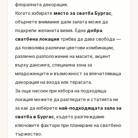
флоралната декорация.
Когато избирате
място за сватба Бургас
,
обърнете внимание дали залата може да
подкрепи желаната визия. Една
добра
сватбена локация
трябва да дава свобода —
да позволява различни цветови комбинации,
различно разположение на масите, акцент
върху дансинга, специална зона за
младоженците и възможност за впечатляваща
декорация на входа или терасата.
За още насоки при избора на подходяща
локация можете да разгледате и статията ни
за как да изберете
най-подходящата зала за
сватба в Бургас
, където разглеждаме
ключовите фактори при планиране на сватбено
тържество.