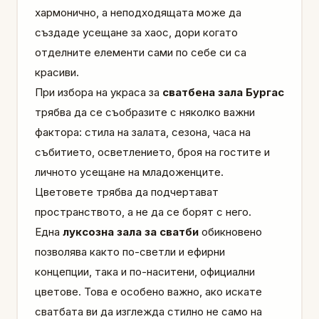
хармонично, а неподходящата може да
създаде усещане за хаос, дори когато
отделните елементи сами по себе си са
красиви.
При избора на украса за
сватбена зала Бургас
трябва да се съобразите с няколко важни
фактора: стила на залата, сезона, часа на
събитието, осветлението, броя на гостите и
личното усещане на младоженците.
Цветовете трябва да подчертават
пространството, а не да се борят с него.
Една
луксозна зала за сватби
обикновено
позволява както по-светли и ефирни
концепции, така и по-наситени, официални
цветове. Това е особено важно, ако искате
сватбата ви да изглежда стилно не само на