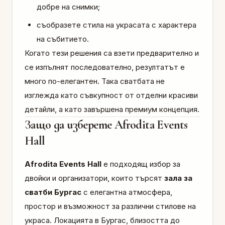
добре на снимки;
съобразете стила на украсата с характера
на събитието.
Когато тези решения са взети предварително и
се изпълнят последователно, резултатът е
много по-елегантен. Така сватбата не
изглежда като съвкупност от отделни красиви
детайли, а като завършена премиум концепция.
Защо да изберете Afrodita Events
Hall
Afrodita Events Hall
е подходящ избор за
двойки и организатори, които търсят
зала за
сватби Бургас
с елегантна атмосфера,
простор и възможност за различни стилове на
украса. Локацията в Бургас, близостта до