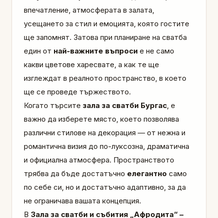
впечатление, атмосферата в залата,
усещането за стил и емоцията, която гостите
ще запомнят. Затова при планиране на сватба
един от
най-важните въпроси
е не само
какви цветове харесвате, а как те ще
изглеждат в реалното пространство, в което
ще се проведе тържеството.
Когато търсите
зала за сватби Бургас
, е
важно да изберете място, което позволява
различни стилове на декорация — от нежна и
романтична визия до по-луксозна, драматична
и официална атмосфера. Пространството
трябва да бъде достатъчно
елегантно
само
по себе си, но и достатъчно адаптивно, за да
не ограничава вашата концепция.
В
Зала за сватби и събития „Афродита“ –