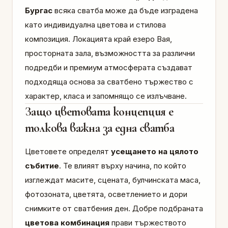
Бургас
всяка сватба може да бъде изградена
като индивидуална цветова и стилова
композиция. Локацията край езеро Вая,
просторната зала, възможността за различни
подредби и премиум атмосферата създават
подходяща основа за сватбено тържество с
характер, класа и запомнящо се излъчване.
Защо цветовата концепция е
толкова важна за една сватба
Цветовете определят
усещането на цялото
събитие
. Те влияят върху начина, по който
изглеждат масите, сцената, булчинската маса,
фотозоната, цветята, осветлението и дори
снимките от сватбения ден. Добре подбраната
цветова комбинация
прави тържеството