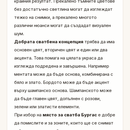
крайния резултат. Прекалено тъмните цветове
без достатъчно светлина могат да изглеждат
тежко на снимки, а прекалено многото
различни нюанси могат да създадат визуален
шум.
Добрата сватбена концепция
трябва да има
основен цвят, вторичен цвят и един или два
акцента. Това помага на цялата украса да
изглежда подредена и завършена. Например
ментата може да бъде основа, комбинирана с
бяло и злато. Бордото може да бъде акцент
върху шампанско основа. Шампанското може
да бъде главен цвят, допълнен с розови,
зелени или златисти елементи.
При избор на
място за сватба Бургас
е добре
да помислите и за зоните, които ще се снимат