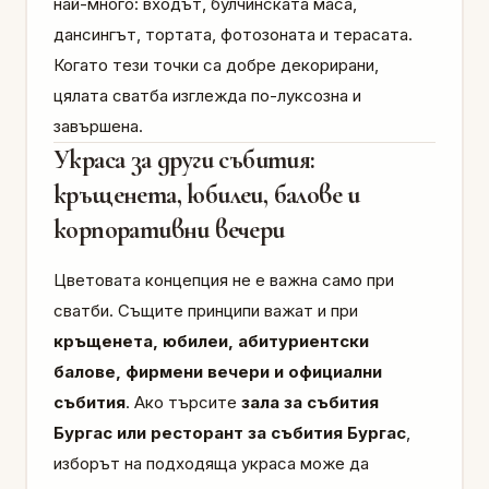
най-много: входът, булчинската маса,
дансингът, тортата, фотозоната и терасата.
Когато тези точки са добре декорирани,
цялата сватба изглежда по-луксозна и
завършена.
Украса за други събития:
кръщенета, юбилеи, балове и
корпоративни вечери
Цветовата концепция не е важна само при
сватби. Същите принципи важат и при
кръщенета, юбилеи, абитуриентски
балове, фирмени вечери и официални
събития
. Ако търсите
зала за събития
Бургас или ресторант за събития Бургас
,
изборът на подходяща украса може да