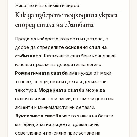
живо, но и на снимки и видео.
Как да изберете подходяща украса
според стила на сватбата
Преди да изберете конкретни цветове, е
добре да определите
основния стил на
събитието
. Различните сватбени концепции
изискват различна декоративна логика.
Романтичната сватба
има нужда от меки
тонове, свещи, нежни цветя и деликатни
текстури.
Модерната сватба
може да
включва изчистени линии, по-смели цветови
акценти и минималистични детайли.
Луксозната сватба
често залага на богати
материи, златни акценти, драматично
осветление и по-силно присъствие на