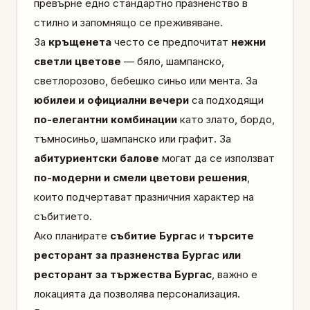
превърне едно стандартно празненство в
стилно и запомнящо се преживяване.
За
кръщенета
често се предпочитат
нежни
светли цветове
— бяло, шампанско,
светлорозово, бебешко синьо или мента. За
юбилеи и официални вечери
са подходящи
по-елегантни комбинации
като злато, бордо,
тъмносиньо, шампанско или графит. За
абитуриентски балове
могат да се използват
по-модерни и смели цветови решения
,
които подчертават празничния характер на
събитието.
Ако планирате
събитие Бургас
и
търсите
ресторант за празненства Бургас или
ресторант за тържества Бургас
, важно е
локацията да позволява персонализация.