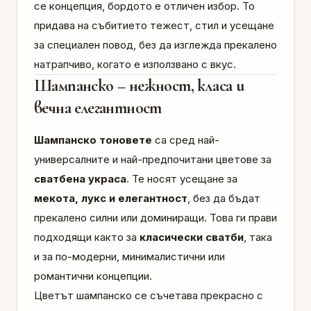
се концепция, бордото е отличен избор. То
придава на събитието тежест, стил и усещане
за специален повод, без да изглежда прекалено
натрапчиво, когато е използвано с вкус.
Шампанско – нежност, класа и
вечна елегантност
Шампанско тоновете
са сред най-
универсалните и най-предпочитани цветове за
сватбена украса
. Те носят усещане за
мекота, лукс и елегантност
, без да бъдат
прекалено силни или доминиращи. Това ги прави
подходящи както за
класически сватби
, така
и за по-модерни, минималистични или
романтични концепции.
Цветът шампанско се съчетава прекрасно с