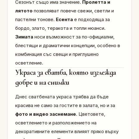
Сезонът също има значение.
Пролетта и
лятото
позволяват повече свежи, светли и
пастелни тонове.
Есента
е подходяща за
бордо, злато, теракота и топли нюанси.
Зимата
носи възможност за по-официални,
блестящи и драматични концепции, особено в
комбинация със свещи и приглушено
осветление.
Украса за сватба, която изглежда
добре и на снимки
Днес сватбената украса трябва да бъде
красива не само за гостите в залата, но и за
фото и видео заснемане
. Цветовете,
осветлението и разположението на
декоративните елементи влияят пряко върху