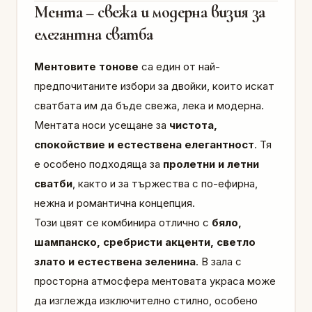
Мента – свежа и модерна визия за
елегантна сватба
Ментовите тонове
са един от най-
предпочитаните избори за двойки, които искат
сватбата им да бъде свежа, лека и модерна.
Ментата носи усещане за
чистота,
спокойствие и естествена елегантност
. Тя
е особено подходяща за
пролетни и летни
сватби
, както и за тържества с по-ефирна,
нежна и романтична концепция.
Този цвят се комбинира отлично с
бяло,
шампанско, сребристи акценти, светло
злато и естествена зеленина
. В зала с
просторна атмосфера ментовата украса може
да изглежда изключително стилно, особено