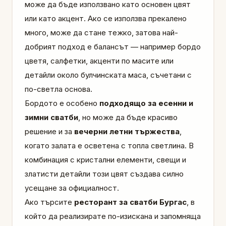
може да бъде използвано като основен цвят
или като акцент. Ако се използва прекалено
много, може да стане тежко, затова най-
добрият подход е балансът — например бордо
цветя, салфетки, акценти по масите или
детайли около булчинската маса, съчетани с
по-светла основа.
Бордото е особено
подходящо за есенни и
зимни сватби
, но може да бъде красиво
решение и за
вечерни летни тържества
,
когато залата е осветена с топла светлина. В
комбинация с кристални елементи, свещи и
златисти детайли този цвят създава силно
усещане за официалност.
Ако търсите
ресторант за сватби Бургас
, в
който да реализирате по-изискана и запомняща