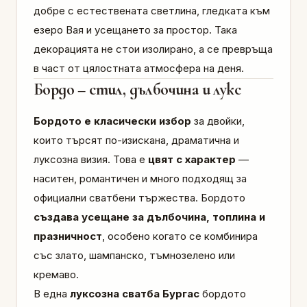
добре с естествената светлина, гледката към
езеро Вая и усещането за простор. Така
декорацията не стои изолирано, а се превръща
в част от цялостната атмосфера на деня.
Бордо – стил, дълбочина и лукс
Бордото е класически избор
за двойки,
които търсят по-изискана, драматична и
луксозна визия. Това е
цвят с характер
—
наситен, романтичен и много подходящ за
официални сватбени тържества. Бордото
създава усещане за дълбочина, топлина и
празничност
, особено когато се комбинира
със злато, шампанско, тъмнозелено или
кремаво.
В една
луксозна сватба Бургас
бордото