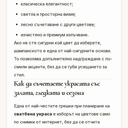
класическа елегантност;
светла и просторна визия;
лесно съчетаване с други цветове;
изчистено и премиум излъчване.
Ако не сте сигурни кой цвят да изберете,
шампанското е една от най-сигурните основи.
То позволява допълнително надграждане с по-
смели акценти, без да се губи усещането за
стил.
Как да съчетаете украсата със
залата, гледката и сезона
Една от най-честите грешки при планиране на
сватбена украса
е изборът на цветове само
по снимки от интернет, без да се отчита