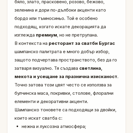
бяло, злато, прасковено, розово, бежово,
зеленина и дори по-дълбоки акценти като
бордо или тъмносиньо. Той е особено
подходящ, когато искате декорацията да
изглежда
премиум
, но не претрупана.
В контекста на
ресторант за сватби Бургас
шампанско палитрата е много добър избор,
защото подчертава пространството, без да го
затваря визуално. Тя създава
светлина,
мекота и усещане за празнична изисканост
.
Точно затова този цвят често се използва за
булчинска маса, покривки, столове, флорални
елементи и декоративни акценти.
Шампанско тоновете са подходящи за двойки,
които искат сватба с:
нежна и луксозна атмосфера;