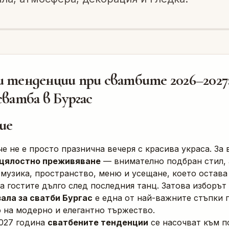
 тенденции при сватбите 2026–2027:
сватба в Бургас
ие
е не е просто празнична вечеря с красива украса. За 
цялостно преживяване
— внимателно подбран стил, 
 музика, пространство, меню и усещане, което остава
а гостите дълго след последния танц. Затова изборът
зала за сватби Бургас
е една от най-важните стъпки 
 на модерно и елегантно тържество.
027 година
сватбените тенденции
се насочват към п