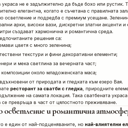
 украса не е задължително да бъде бохо или рустик. 
ително елегантна, когато е съчетана с правилната зал
но осветление и подредба с премиум усещане. Зелени
рални арки, високи вази, дискретни златни акценти и
итри създават хармонична и романтична среда.
едпочитаните решения са:
емави цветя с много зеленина;
стествени текстури и фини декоративни елементи;
нери и мека светлина за вечерната част;
 композиции около младоженската маса;
вдъхновени от природата и гледката към езеро Вая.
рате
ресторант за сватби с гледка
, природните елем
одължение на самата локация. Така сватбената украса
а се превръща в част от цялостното преживяване.
 осветление и романтична атмосфе
о е един от най-подценяваните, но
най-влиятелни е