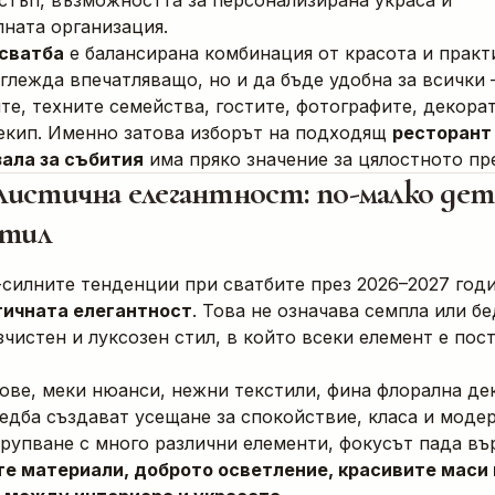
стъп, възможността за персонализирана украса и
ната организация.
сватба
е балансирана комбинация от красота и практ
зглежда впечатляващо, но и да бъде удобна за всички
е, техните семейства, гостите, фотографите, декора
екип. Именно затова изборът на подходящ
ресторант 
зала за събития
има пряко значение за цялостното пр
истична елегантност: по-малко дет
стил
-силните тенденции при сватбите през 2026–2027 годи
ичната елегантност
. Това не означава семпла или бе
зчистен и луксозен стил, в който всеки елемент е пост
ове, меки нюанси, нежни текстили, фина флорална де
едба създават усещане за спокойствие, класа и модер
рупване с много различни елементи, фокусът пада въ
е материали, доброто осветление, красивите маси 