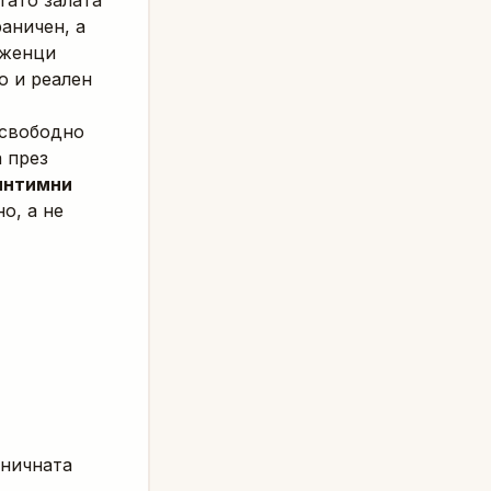
гато залата
аничен, а
оженци
но и реален
-свободно
 през
интимни
о, а не
зничната