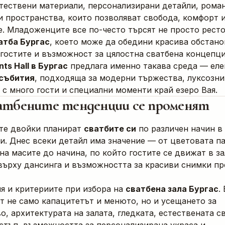
стествени материали, персонализирани детайли, рома
и пространства, които позволяват свобода, комфорт 
. Младоженците все по-често търсят не просто ресто
атба Бургас
, което може да обедини красива обстано
 гостите и възможност за цялостна сватбена концепци
nts Hall в Бургас
предлага именно такава среда — ел
 събития
, подходяща за модерни тържества, луксозни
 с много гости и специални моменти край езеро Вая.
атбените тенденции се променят
те двойки планират
сватбите си
по различен начин в
и. Днес всеки детайл има значение — от цветовата п
на масите до начина, по който гостите се движат в за
върху дансинга и възможността за красиви снимки пр
я и критериите при избора на
сватбена зала Бургас
.
т не само капацитетът и менюто, но и усещането за
о, архитектурата на залата, гледката, естествената с