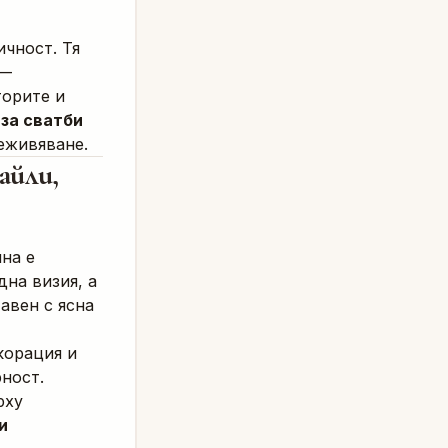
ичност. Тя
 —
торите и
за сватби
еживяване.
айли,
на е
дна визия, а
авен с ясна
корация и
ност.
рху
и