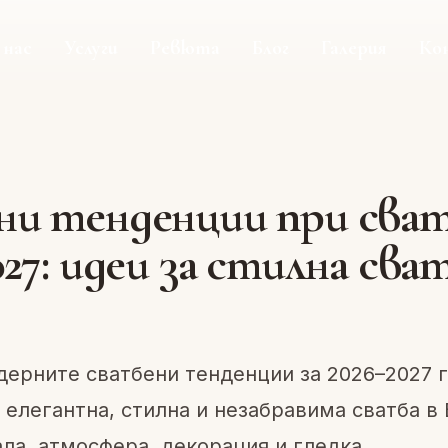
 нас
Услуги
Ревюта
Блог
Галерия
Ко
а
ни тенденции при сва
027: идеи за стилна сва
ерните сватбени тенденции за 2026–2027 г
 елегантна, стилна и незабравима сватба в 
ла, атмосфера, декорация и гледка.