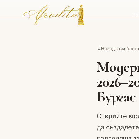
За
←
Назад към блог
Модер
2026–2
Бургас
Открийте мод
да създадете
подходяща за