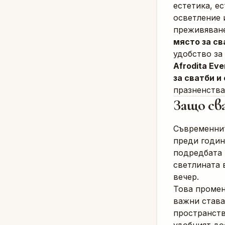
естетика, е
осветление 
преживяване
място за св
удобство за
Afrodita Eve
за сватби и
празненства
Защо св
Съвременни
преди годин
подредбата 
светлината 
вечер.
Това промен
важни става
пространств