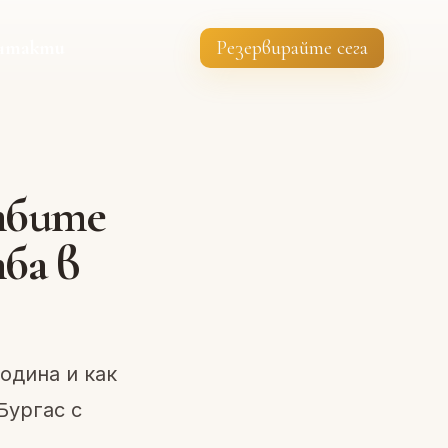
нтакти
Резервирайте сега
тбите
тба в
одина и как
Бургас с