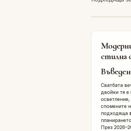
Модерни
стилна 
Въведен
Сватбата веч
двойки тя е
осветление,
спомените н
подходяща
планирането
През 2026–2