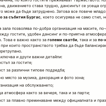
начина, по който гостите преживяват тържеството. Ко
сна, движението става трудно, дансингът се усеща огр
о може да бъде затруднено. Затова все повече млад
о за събития Бургас
, което осигурява не само стил, 
 зала позволява по-добра организация на масите, по
жду гостите, удобен дансинг и по-приятна атмосфера
р. Това е важно както за
големи сватби
, така и за
по-
, при които пространството трябва да бъде балансиран
претрупано.
ключва и други важни детайли:
стъп за гостите;
ст за различни типове подредба;
о място за музика, декорация и фото зона;
ганизация на обслужването;
 атмосфера както за вечеря, така и за парти;
ст за плавно преминаване между официалната и пра