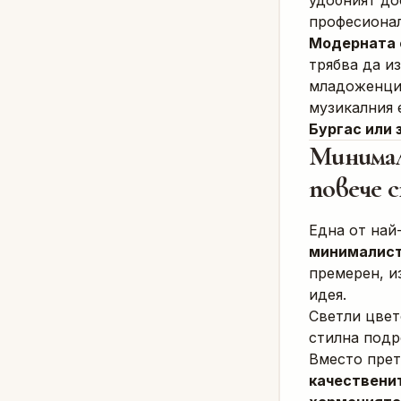
удобният до
професионал
Модерната 
трябва да и
младоженцит
музикалния 
Бургас или 
Минимал
повече 
Една от най
минималист
премерен, и
идея.
Светли цвет
стилна подр
Вместо прет
качественит