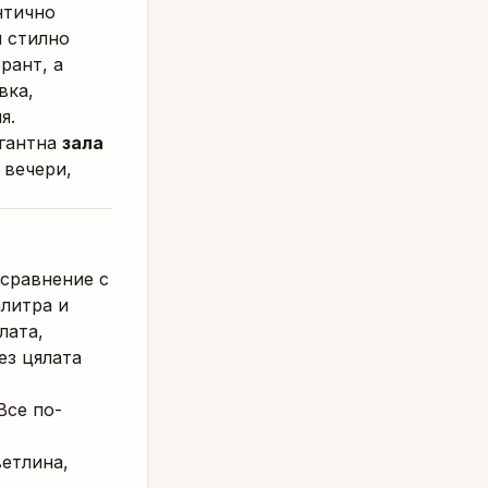
нтично
и стилно
рант, а
вка,
я.
егантна
зала
 вечери,
 сравнение с
алитра и
лата,
ез цялата
 Все по-
ветлина,