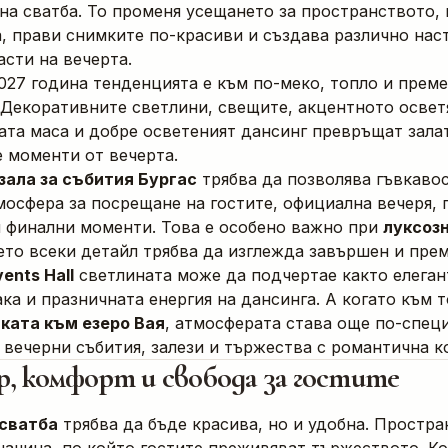
на сватба. То променя усещането за пространството,
, прави снимките по-красиви и създава различно нас
асти на вечерта.
027 година тенденцията е към по-меко, топло и прем
 Декоративните светлини, свещите, акцентното освет
та маса и добре осветеният дансинг превръщат залат
 моменти от вечерта.
зала за събития Бургас
трябва да позволява гъвкаво
мосфера за посрещане на гостите, официална вечеря, 
и финални моменти. Това е особено важно при
луксоз
ето всеки детайл трябва да изглежда завършен и пре
vents Hall
светлината може да подчертае както елеган
ака и празничната енергия на дансинга. А когато към т
ката към езеро Вая
, атмосферата става още по-спец
 вечерни събития, залези и тържества с романтична к
, комфорт и свобода за гостите
сватба
трябва да бъде красива, но и удобна. Простра