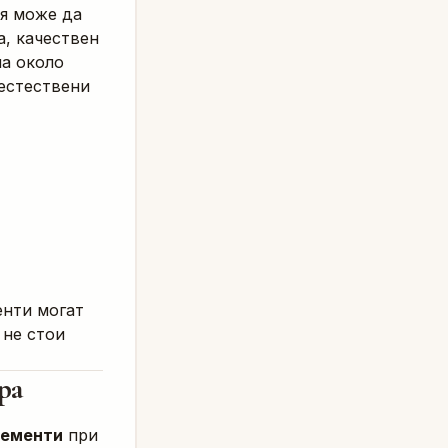
Тя може да
а, качествен
на около
 естествени
енти могат
 не стои
ра
лементи
при