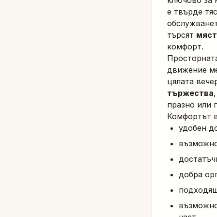
ключово за 
е твърде тя
обслужванет
търсят
мяст
комфорт.
Просторната
движение ме
цялата вече
тържества
празно или 
Комфортът в
удобен до
възможно
достатъчн
добра ор
подходяща
възможно