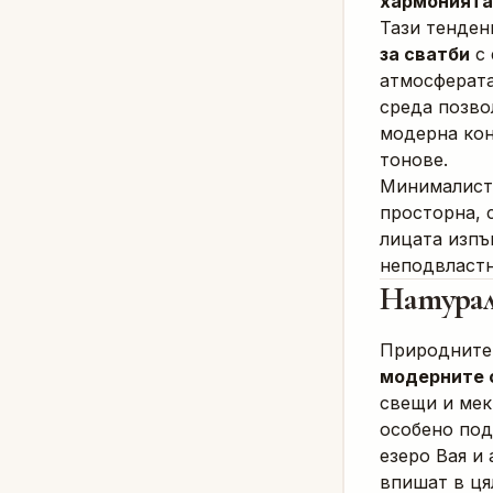
хармонията
Тази тенден
за сватби
с 
атмосферата
среда позвол
модерна кон
тонове.
Минималисти
просторна, 
лицата изпъ
неподвластн
Натурал
Природните
модерните 
свещи и мек
особено по
езеро Вая и
впишат в ця