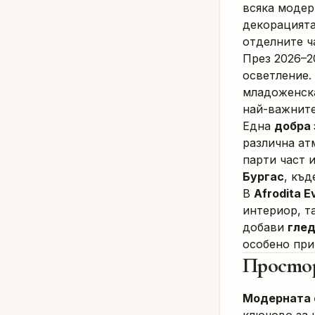
всяка модер
декорацията
отделните ч
През 2026–2
осветление.
младоженска
най-важните
Една
добра 
различна ат
парти част 
Бургас
, къд
В
Afrodita E
интериор, т
добави
глед
особено при
Простор
Модерната 