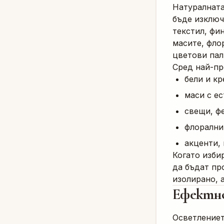
Натуралната
бъде изключ
текстил, фи
масите, фло
цветови пал
Сред най-пр
бели и кр
маси с е
свещи, фе
флорални
акценти, 
Когато изби
да бъдат пр
изолирано, 
Ефектно
Осветлениет