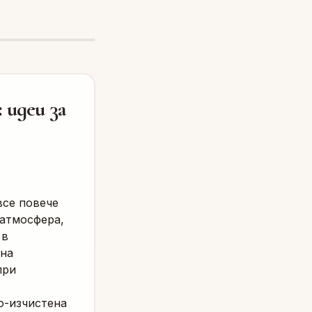
 идеи за
все повече
атмосфера,
 в
 на
при
о-изчистена