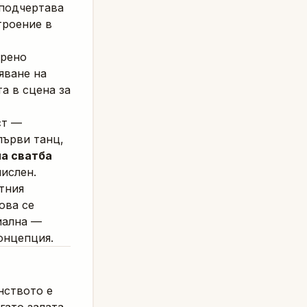
 подчертава
троение в
ерено
яване на
а в сцена за
ст —
първи танц,
на сватба
мислен.
тния
ова се
иална —
онцепция.
нството е