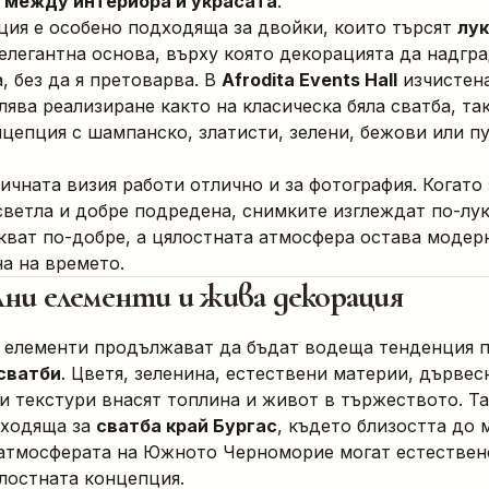
 между интериора и украсата
.
ция е особено подходяща за двойки, които търсят
лук
елегантна основа, върху която декорацията да надгр
, без да я претоварва. В
Afrodita Events Hall
изчистена
ява реализиране както на класическа бяла сватба, так
цепция с шампанско, златисти, зелени, бежови или п
чната визия работи отлично и за фотография. Когато 
светла и добре подредена, снимките изглеждат по-лук
кват по-добре, а цялостната атмосфера остава модер
а на времето.
ни елементи и жива декорация
 елементи продължават да бъдат водеща тенденция 
сватби
. Цветя, зеленина, естествени материи, дървес
и текстури внасят топлина и живот в тържеството. Та
дходяща за
сватба край Бургас
, където близостта до 
 атмосферата на Южното Черноморие могат естествен
лостната концепция.